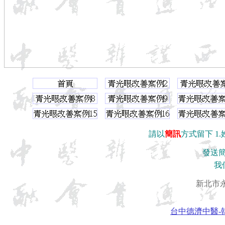
請以
簡訊
方式留下 1.
發送簡訊
我
新北市永
台中德濟中醫-